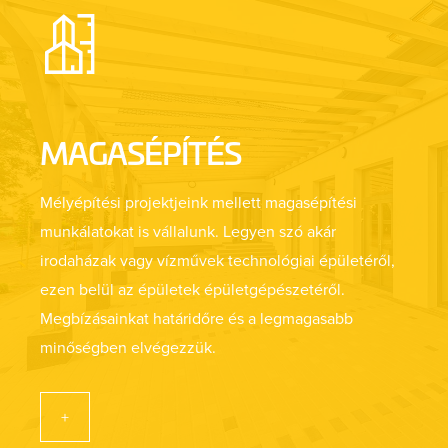
MAGASÉPÍTÉS
Mélyépítési projektjeink mellett magasépítési
munkálatokat is vállalunk. Legyen szó akár
irodaházak vagy vízművek technológiai épületéről,
ezen belül az épületek épületgépészetéről.
Megbízásainkat határidőre és a legmagasabb
minőségben elvégezzük.
+