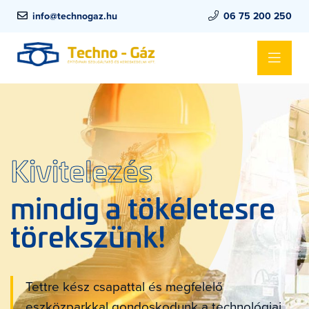
info@technogaz.hu
06 75 200 250
Kivitelezés
mindig a tökéletesre
törekszünk!
Tettre kész csapattal és megfelelő
eszközparkkal gondoskodunk a technológiai