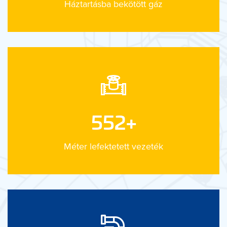
Háztartásba bekötött gáz
768
+
Méter lefektetett vezeték