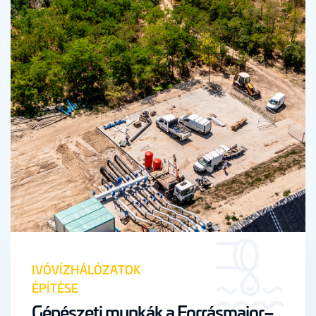
IVÓVÍZHÁLÓZATOK
ÉPÍTÉSE
Gépészeti munkák a Forrásmajor–