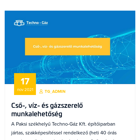
17
nov 2021
TG_ADMIN
Cső-, víz- és gázszerelő
munkalehetőség
A Paksi székhelyű Techno-Gáz Kft. építőiparban
jártas, szakképesítéssel rendelkező (heti 40 órás