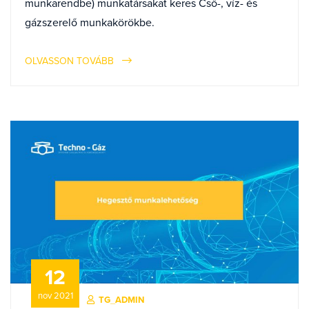
munkarendbe) munkatársakat keres Cső-, víz- és
gázszerelő munkakörökbe.
OLVASSON TOVÁBB
12
nov 2021
TG_ADMIN