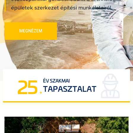
épületek szerkezet építési munkálatairól.
MEGNÉZEM
25
ÉV SZAKMAI
TAPASZTALAT
+