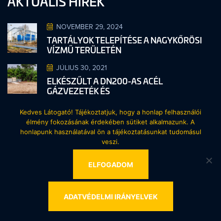
AKTUÁLIS HÍREK
NOVEMBER 29, 2024
TARTÁLYOK TELEPÍTÉSE A NAGYKŐRÖSI
VÍZMŰ TERÜLETÉN
JÚLIUS 30, 2021
ELKÉSZŰLT A DN200-AS ACÉL
GÁZVEZETÉK ÉS
NOVEMBER 17, 2021
Kedves Látogató! Tájékoztatjuk, hogy a honlap felhasználói
CSŐ-, VÍZ- ÉS GÁZSZERELŐ
élmény fokozásának érdekében sütiket alkalmazunk. A
MUNKALEHETŐSÉG
honlapunk használatával ön a tájékoztatásunkat tudomásul
veszi.
NOVEMBER 17, 2021
NEHÉZGÉPKEZELŐ MUNKALEHETŐSÉG
ELFOGADOM
ADATVÉDELMI IRÁNYELVEK
KAPCSOLAT