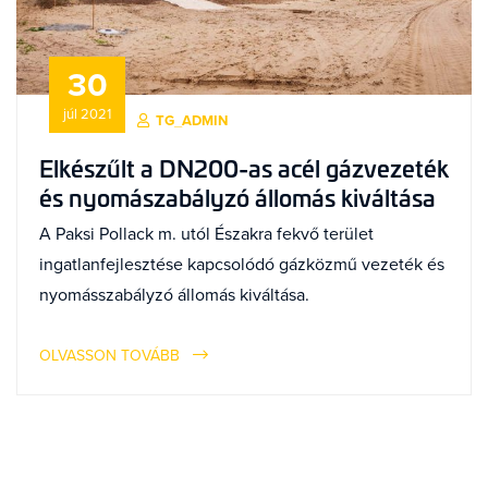
30
júl 2021
TG_ADMIN
Elkészűlt a DN200-as acél gázvezeték
és nyomászabályzó állomás kiváltása
A Paksi Pollack m. utól Északra fekvő terület
ingatlanfejlesztése kapcsolódó gázközmű vezeték és
nyomásszabályzó állomás kiváltása.
OLVASSON TOVÁBB