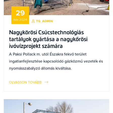
29
nov 2024
TG_ADMIN
Nagykörösi Csúcstechnológiás
tartályok gyártása a nagykőrösi
ivóvízprojekt számára
A Paksi Pollack m. utól Északra fekvő terület
ingatlanfejlesztése kapcsolódó gázközmű vezeték és
nyomásszabályzó állomás kiváltása.
OLVASSON TOVÁBB