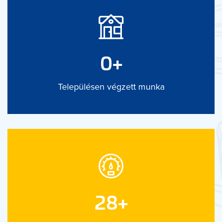
0
+
Településen végzett munka
39
+