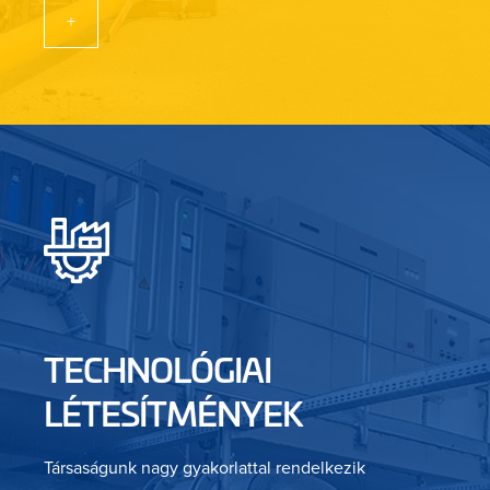
+
TECHNOLÓGIAI
LÉTESÍTMÉNYEK
Társaságunk nagy gyakorlattal rendelkezik