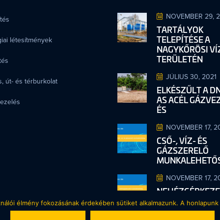
NOVEMBER 29, 
tés
TARTÁLYOK
TELEPÍTÉSE A
iai létesítmények
NAGYKŐRÖSI V
TERÜLETÉN
tés
JÚLIUS 30, 2021
, út- és térburkolat
ELKÉSZŰLT A D
AS ACÉL GÁZVE
kezelés
ÉS
NOVEMBER 17, 2
CSŐ-, VÍZ- ÉS
GÁZSZERELŐ
MUNKALEHETŐ
NOVEMBER 17, 2
NEHÉZGÉPKEZE
MUNKALEHETŐ
ználói élmény fokozásának érdekében sütiket alkalmazunk. A honlapunk 