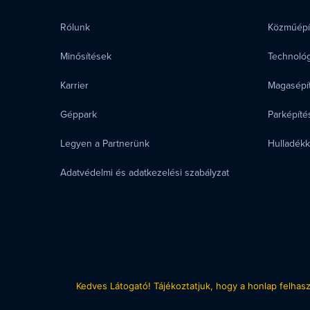
Rólunk
Közműépí
Minősítések
Technológ
Karrier
Magasépí
Géppark
Parképítés
Legyen a Partnerünk
Hulladék
Adatvédelmi és adatkezelési szabályzat
Kedves Látogató! Tájékoztatjuk, hogy a honlap felhas