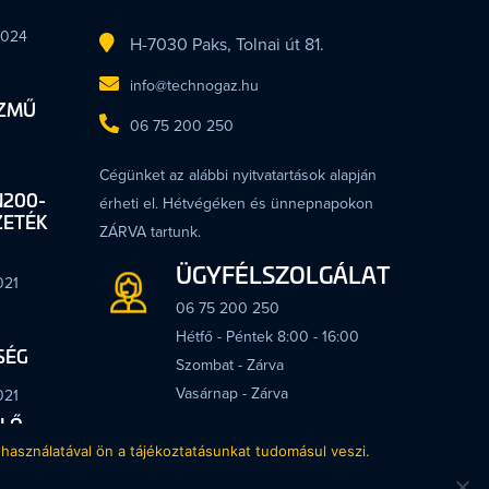
2024
H-7030 Paks, Tolnai út 81.
info@technogaz.hu
ÍZMŰ
06 75 200 250
Cégünket az alábbi nyitvatartások alapján
N200-
érheti el. Hétvégéken és ünnepnapokon
ZETÉK
ZÁRVA tartunk.
ÜGYFÉLSZOLGÁLAT
021
06 75 200 250
Hétfő - Péntek 8:00 - 16:00
SÉG
Szombat - Zárva
Vasárnap - Zárva
021
LŐ
SÉG
használatával ön a tájékoztatásunkat tudomásul veszi.