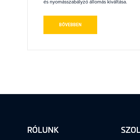
és nyomásszabályzó állomás kiváltása.
BŐVEBBEN
RÓLUNK
SZO