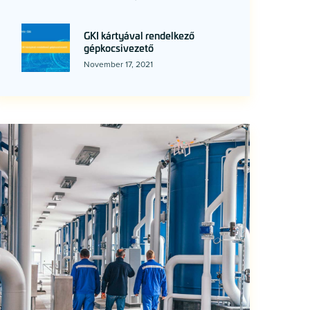
GKI kártyával rendelkező
gépkocsivezető
November 17, 2021