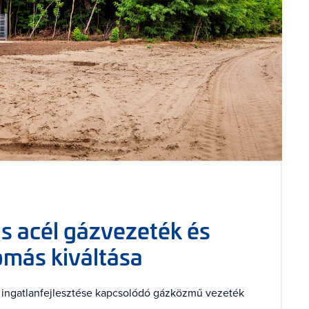
s acél gázvezeték és
más kiváltása
et ingatlanfejlesztése kapcsolódó gázközmű vezeték