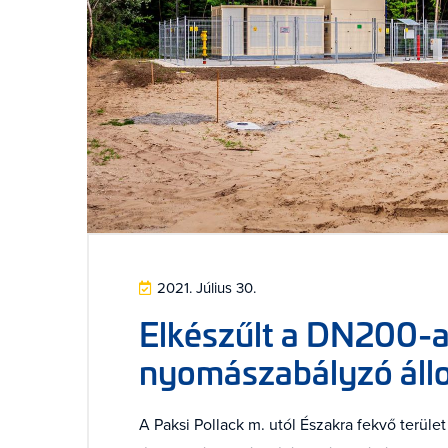
2021. Július 30.
Elkészűlt a DN200-a
nyomászabályzó állo
A Paksi Pollack m. utól Északra fekvő terül