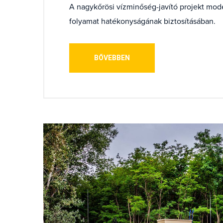
A nagykőrösi vízminőség-javító projekt moder
folyamat hatékonyságának biztosításában.
BŐVEBBEN