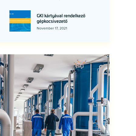
GKI kártyával rendelkező
gépkocsivezető
November 17, 2021