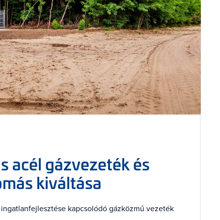
s acél gázvezeték és
más kiváltása
et ingatlanfejlesztése kapcsolódó gázközmű vezeték