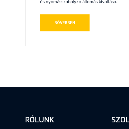
és nyomásszabályzó állomás kiváltása.
BŐVEBBEN
RÓLUNK
SZO