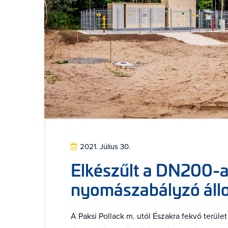
2021. Július 30.
Elkészűlt a DN200-a
nyomászabályzó állo
A Paksi Pollack m. utól Északra fekvő terül