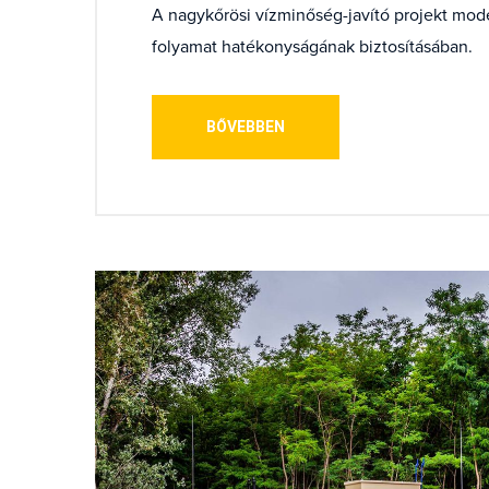
A nagykőrösi vízminőség-javító projekt moder
folyamat hatékonyságának biztosításában.
BŐVEBBEN