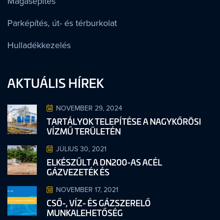
Magasépítés
Parképítés, út- és térburkolat
Hulladékkezelés
AKTUÁLIS HÍREK
NOVEMBER 29, 2024
TARTÁLYOK TELEPÍTÉSE A NAGYKŐRÖSI
VÍZMŰ TERÜLETÉN
JÚLIUS 30, 2021
ELKÉSZŰLT A DN200-AS ACÉL
GÁZVEZETÉK ÉS
NOVEMBER 17, 2021
CSŐ-, VÍZ- ÉS GÁZSZERELŐ
MUNKALEHETŐSÉG