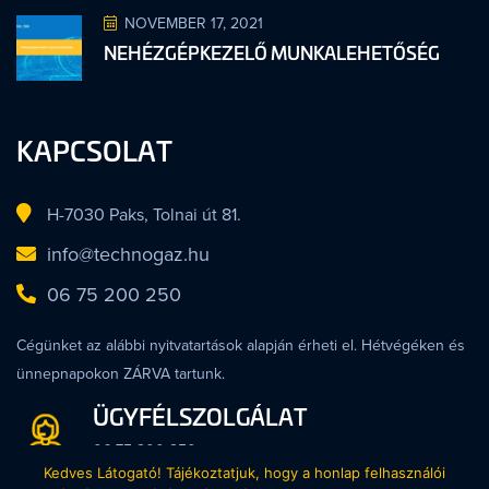
NOVEMBER 17, 2021
NEHÉZGÉPKEZELŐ MUNKALEHETŐSÉG
KAPCSOLAT
H-7030 Paks, Tolnai út 81.
info@technogaz.hu
06 75 200 250
Cégünket az alábbi nyitvatartások alapján érheti el. Hétvégéken és
ünnepnapokon ZÁRVA tartunk.
ÜGYFÉLSZOLGÁLAT
06 75 200 250
Kedves Látogató! Tájékoztatjuk, hogy a honlap felhasználói
Hétfő - Péntek 8:00 - 16:00