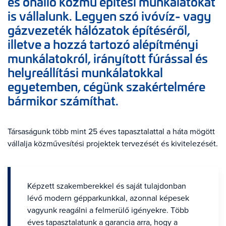
és önálló közmű építési munkálatokat
is vállalunk. Legyen szó ivóvíz- vagy
gázvezeték hálózatok építéséről,
illetve a hozzá tartozó alépítményi
munkálatokról, irányított fúrással és
helyreállítási munkálatokkal
egyetemben, cégünk szakértelmére
bármikor számíthat.
Társaságunk több mint 25 éves tapasztalattal a háta mögött
vállalja közművesítési projektek tervezését és kivitelezését.
Képzett szakemberekkel és saját tulajdonban
lévő modern gépparkunkkal, azonnal képesek
vagyunk reagálni a felmerülő igényekre. Több
éves tapasztalatunk a garancia arra, hogy a