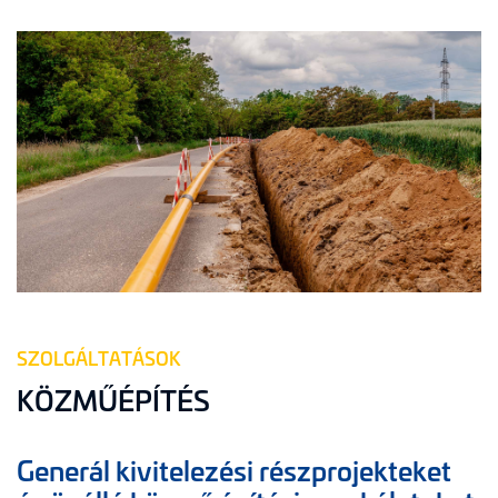
SZOLGÁLTATÁSOK
KÖZMŰÉPÍTÉS
Generál kivitelezési részprojekteket