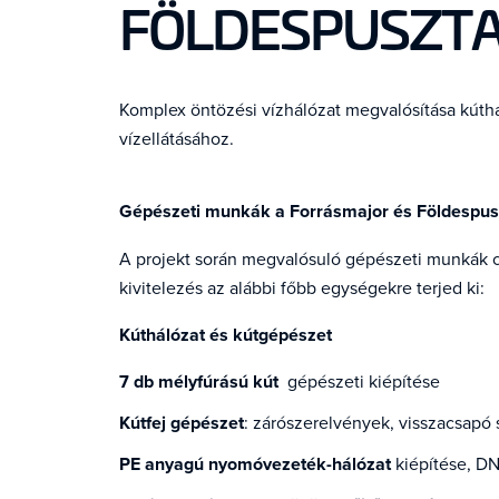
FÖLDESPUSZTA
Komplex öntözési vízhálózat megvalósítása kút
vízellátásához.
Gépészeti munkák a Forrásmajor és Földespusz
A projekt során megvalósuló gépészeti munkák cél
kivitelezés az alábbi főbb egységekre terjed ki:
Kúthálózat és kútgépészet
7 db mélyfúrású kút
gépészeti kiépítése
Kútfej gépészet
: zárószerelvények, visszacsapó
PE anyagú nyomóvezeték-hálózat
kiépítése, 