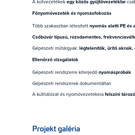
A kútvezetékek
egy közös gyűjtővezetékbe
csa
Főnyomóvezeték és nyomásfokozás
Több szakaszban létesített
nyomás alatti PE és 
Csőbúvár típusú, rozsdamentes, frekvenciavált
Gépészeti műtárgyak:
légtelenítők, ürítő aknák
Ellenőrző vizsgálatok
Gépészeti rendszerre kiterjedő
nyomáspróbák
Gépészeti rendszerek dokumentáltan
A kúthálózat és nyomóvezetékeia
felszíni tároz
Projekt galéria