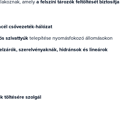
tlakoznak, amely
a felszíni tározók feltöltését biztosítja
acél csővezeték-hálózat
ós szivattyúk
telepítése nyomásfokozó állomásokon
, elzárók, szerelvényaknák, hidránsok és lineárok
ók töltésére szolgál