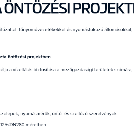
 ÖNTÖZÉSI PROJEK
hálózattal, főnyomóvezetékekkel és nyomásfokozó állomásokkal
ta öntözési projektben
ja a vízellátás biztosítása a mezőgazdasági területek számára, 
 szelepek, nyomásmérők, ürítő- és szellőző szerelvények
DN125<DN280 méretben