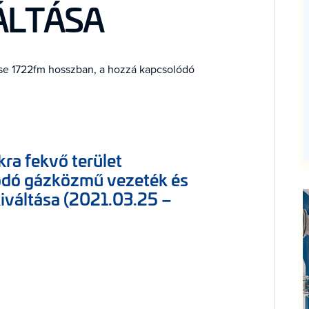
ÁLTÁSA
se 1722fm hosszban, a hozzá kapcsolódó
kra fekvő terület
lódó gázközmű vezeték és
váltása (2021.03.25 –