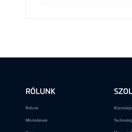
RÓLUNK
SZO
Rólunk
Közműépí
Minősítések
Technológ