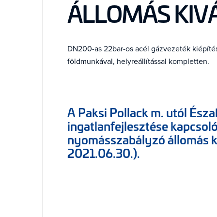
ÁLLOMÁS KIV
DN200-as 22bar-os acél gázvezeték kiépíté
földmunkával, helyreállítással kompletten.
A Paksi Pollack m. utól Észa
ingatlanfejlesztése kapcso
nyomásszabályzó állomás ki
2021.06.30.).