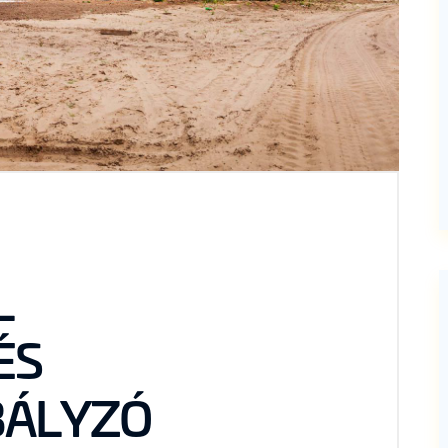
L
ÉS
ÁLYZÓ