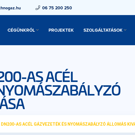
chnogaz.hu
06 75 200 250
CÉGÜNKRŐL
PROJEKTEK
SZOLGÁLTATÁSOK
200-AS ACÉL
 NYOMÁSZABÁLYZÓ
TÁSA
 DN200-AS ACÉL GÁZVEZETÉK ÉS NYOMÁSZABÁLYZÓ ÁLLOMÁS KIV