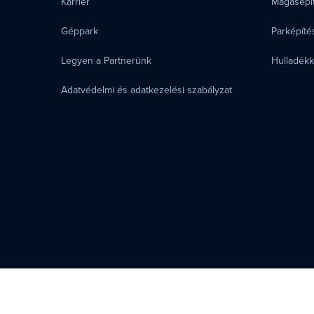
Karrier
Magasépí
Géppark
Parképítés
Legyen a Partnerünk
Hulladék
Adatvédelmi és adatkezelési szabályzat