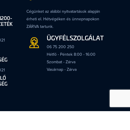
Cégünket az alábbi nyitvatartások alapján
N200-
érheti el. Hétvégéken és ünnepnapokon
ZETÉK
ZÁRVA tartunk.
ÜGYFÉLSZOLGÁLAT
021
06 75 200 250
Hétfő - Péntek 8:00 - 16:00
SÉG
Szombat - Zárva
Vasárnap - Zárva
021
LŐ
SÉG
Techno - Gáz Kft. © 2022