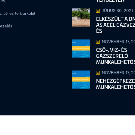
tés
JÚLIUS 30, 2021
, út- és térburkolat
ELKÉSZŰLT A D
AS ACÉL GÁZVE
kezelés
ÉS
NOVEMBER 17, 2
CSŐ-, VÍZ- ÉS
GÁZSZERELŐ
MUNKALEHETŐ
NOVEMBER 17, 2
NEHÉZGÉPKEZE
MUNKALEHETŐ