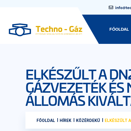
info@te
FŐOLDAL
ELKÉSZŰLT A DN
GÁZVEZETÉK ÉS
ÁLLOMÁS KIVÁL
FŐOLDAL
HÍREK
KÖZÉRDEKŰ
ELKÉSZŰLT A