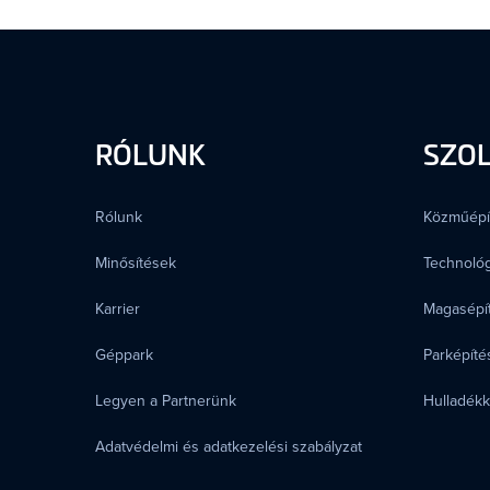
RÓLUNK
SZO
Rólunk
Közműépí
Minősítések
Technológ
Karrier
Magasépí
Géppark
Parképítés
Legyen a Partnerünk
Hulladék
Adatvédelmi és adatkezelési szabályzat