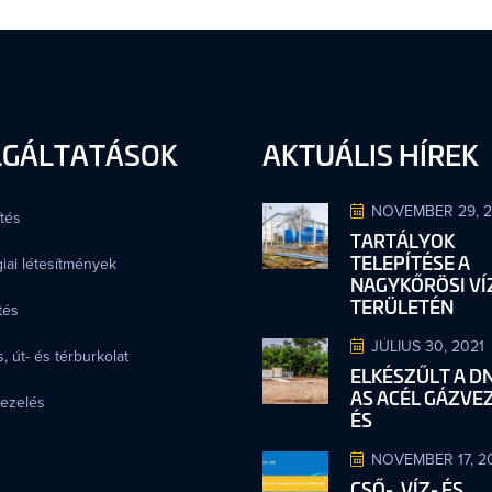
LGÁLTATÁSOK
AKTUÁLIS HÍREK
NOVEMBER 29, 
tés
TARTÁLYOK
TELEPÍTÉSE A
iai létesítmények
NAGYKŐRÖSI V
TERÜLETÉN
tés
JÚLIUS 30, 2021
, út- és térburkolat
ELKÉSZŰLT A D
AS ACÉL GÁZVE
kezelés
ÉS
NOVEMBER 17, 2
CSŐ-, VÍZ- ÉS