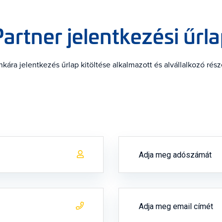
artner jelentkezési űrl
kára jelentkezés űrlap kitöltése alkalmazott és alvállalkozó rész