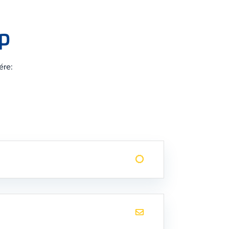
ap
ére: