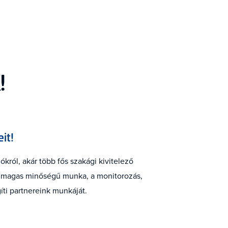
!
it!
król, akár több fős szakági kivitelező
és magas minőségű munka, a monitorozás,
ti partnereink munkáját.