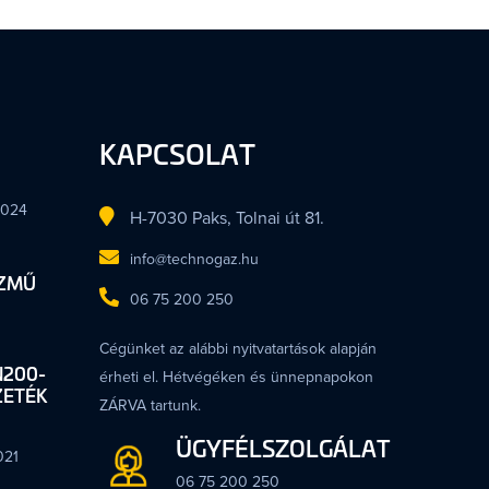
KAPCSOLAT
2024
H-7030 Paks, Tolnai út 81.
info@technogaz.hu
ÍZMŰ
06 75 200 250
Cégünket az alábbi nyitvatartások alapján
N200-
érheti el. Hétvégéken és ünnepnapokon
ZETÉK
ZÁRVA tartunk.
ÜGYFÉLSZOLGÁLAT
021
06 75 200 250