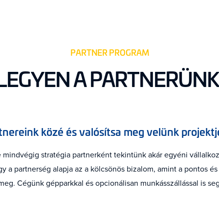
PARTNER PROGRAM
LEGYEN A PARTNERÜNK
nereink közé és valósítsa meg velünk projektje
 mindvégig stratégia partnerként tekintünk akár egyéni vállalkozó
ogy a partnerség alapja az a kölcsönös bizalom, amint a pontos 
meg. Cégünk gépparkkal és opcionálisan munkásszállással is segí