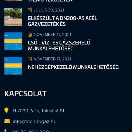
JÚLIUS 30, 2021
ELKÉSZŰLT A DN200-AS ACÉL
GÁZVEZETÉK ÉS
NOVEMBER 17, 2021
CSŐ-, VÍZ- ÉS GÁZSZERELŐ
MUNKALEHETŐSÉG
NOVEMBER 17, 2021
NEHÉZGÉPKEZELŐ MUNKALEHETŐSÉG
KAPCSOLAT
H-7030 Paks, Tolnai út 81.
info@technogaz.hu