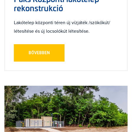
rekonstrukció
Lakótelep központi téren új vízjáték /szökőkút/
létesítése és új locsolókút létesítése.
BŐVEBBEN