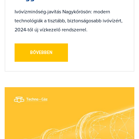
Ivóvízminőség-javítás Nagykőrösön: modern
technológiák a tisztább, biztonságosabb ivóvízért,
2024-től új vízkezelő rendszerrel.
BŐVEBBEN